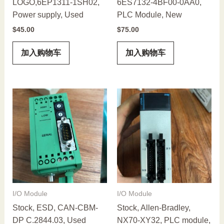
LOGO,6EP1311-1SH02,
6ES7132-4BF00-0AA0,
Power supply, Used
PLC Module, New
$
45.00
$
75.00
加入购物车
加入购物车
I/O Module
I/O Module
Stock, ESD, CAN-CBM-
Stock, Allen-Bradley,
DP C.2844.03, Used
NX70-XY32, PLC module,