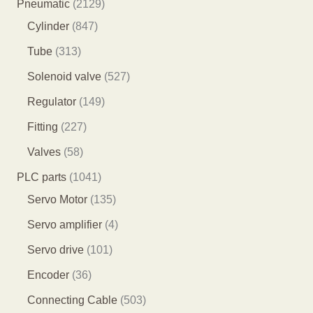
8
2
Pneumatic
2129
个
5
8
1
Cylinder
847
产
个
4
2
3
Tube
313
品
产
7
9
1
5
Solenoid valve
527
品
个
个
3
2
1
Regulator
149
产
产
个
7
4
2
Fitting
227
品
品
产
个
9
2
5
Valves
58
品
产
个
7
8
1
PLC parts
1041
品
产
个
个
0
1
Servo Motor
135
品
产
产
4
3
4
Servo amplifier
4
品
品
1
5
个
1
Servo drive
101
个
个
产
0
3
Encoder
36
产
产
品
1
6
5
Connecting Cable
503
品
品