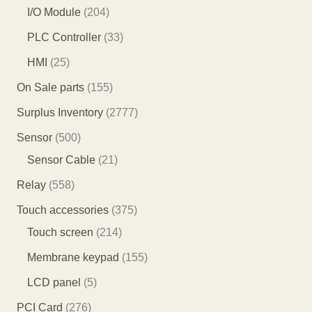
个
个
0
2
I/O Module
204
产
产
3
0
3
PLC Controller
33
品
品
个
4
3
2
HMI
25
产
个
个
5
1
On Sale parts
155
品
产
产
个
5
2
Surplus Inventory
2777
品
品
产
5
7
5
Sensor
500
品
个
7
0
2
Sensor Cable
21
产
7
0
1
5
Relay
558
品
个
个
个
5
3
Touch accessories
375
产
产
产
8
2
7
Touch screen
214
品
品
品
个
1
5
1
Membrane keypad
155
产
4
个
5
5
LCD panel
5
品
个
产
5
个
2
PCI Card
276