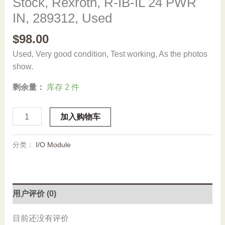
Stock, Rexroth, R-IB-IL 24 PWR
IN, 289312, Used
$
98.00
Used, Very good condition, Test working, As the photos
show.
剩余量：
库存 2 件
Stock,
加入购物车
Rexroth,
R-
分类：
I/O Module
IB-
IL
24
PWR
用户评价 (0)
IN,
289312,
目前还没有评价