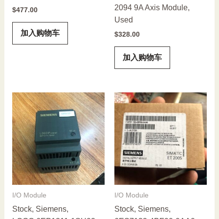
2094 9A Axis Module,
$
477.00
Used
加入购物车
$
328.00
加入购物车
I/O Module
I/O Module
Stock, Siemens,
Stock, Siemens,