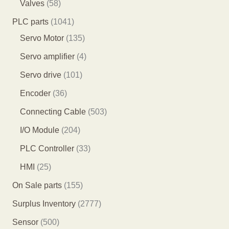
2
5
Valves
58
品
产
个
7
8
1
PLC parts
1041
品
产
个
个
0
1
Servo Motor
135
品
产
产
4
3
4
Servo amplifier
4
品
品
1
5
个
1
Servo drive
101
个
个
产
0
3
Encoder
36
产
产
品
1
6
5
Connecting Cable
503
品
品
个
个
0
2
I/O Module
204
产
产
3
0
3
PLC Controller
33
品
品
个
4
3
2
HMI
25
产
个
个
5
1
On Sale parts
155
品
产
产
个
5
2
Surplus Inventory
2777
品
品
产
5
7
5
Sensor
500