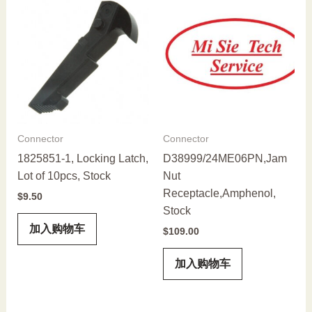
Connector
Connector
1825851-1, Locking Latch,
D38999/24ME06PN,Jam
Lot of 10pcs, Stock
Nut
Receptacle,Amphenol,
$
9.50
Stock
加入购物车
$
109.00
加入购物车