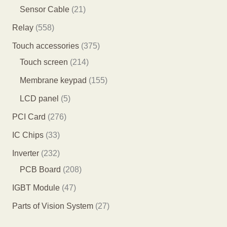
品
个
7
0
2
Sensor Cable
21
产
7
0
1
5
Relay
558
品
个
个
个
5
3
Touch accessories
375
产
产
产
8
2
7
Touch screen
214
品
品
品
个
1
5
1
Membrane keypad
155
产
4
个
5
5
LCD panel
5
品
个
产
5
个
2
PCI Card
276
产
品
个
产
7
3
IC Chips
33
品
产
品
6
3
2
Inverter
232
品
个
个
3
2
PCB Board
208
产
产
2
0
4
IGBT Module
47
品
品
个
8
7
2
Parts of Vision System
27
产
个
个
7