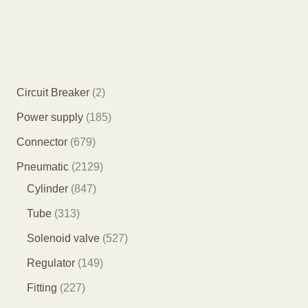
2
Circuit Breaker
2
个
1
Power supply
185
产
8
6
Connector
679
品
5
7
2
Pneumatic
2129
个
9
8
1
Cylinder
847
产
个
4
2
3
Tube
313
品
产
7
9
1
5
Solenoid valve
527
品
个
个
3
2
1
Regulator
149
产
产
个
7
4
2
Fitting
227
品
品
产
个
9