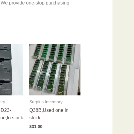
 We provide one-stop purchasing
ory
Surplus Inventory
BD23-
Q38B,Used one,In
e,In stock
stock
$
31.00