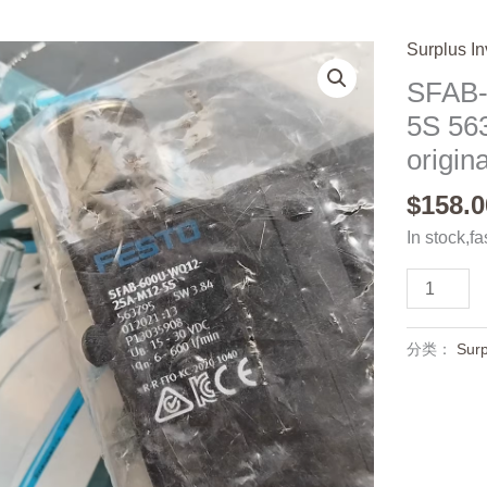
Surplus In
SFAB
5S 56
origina
$
158.0
In stock,fa
SFAB-
600U-
WQ12-
分类：
Surp
2SA-
M12-
5S
563795,N
and