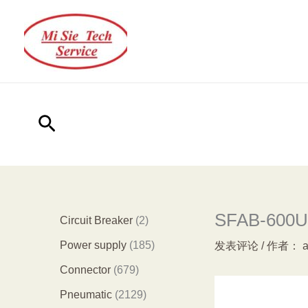
跳
至
内
容
搜
索
SFAB-600U-
2
Circuit Breaker
2
个
1
Power supply
185
发表评论
/ 作者：
产
8
6
Connector
679
品
5
7
2
Pneumatic
2129