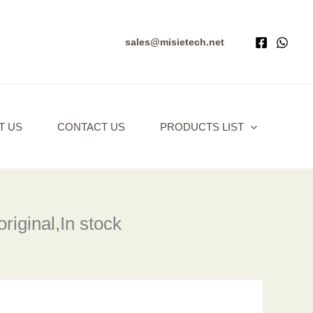
sales@misietech.net
T US
CONTACT US
PRODUCTS LIST
ginal,In stock