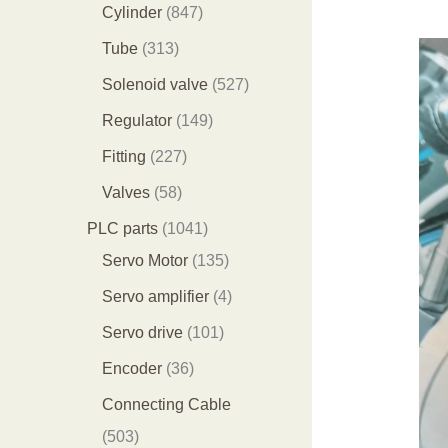
个
9
8
1
Cylinder
847
产
个
4
2
3
Tube
313
品
产
7
9
1
5
Solenoid valve
527
品
个
个
3
2
1
Regulator
149
产
产
个
7
4
2
Fitting
227
品
品
产
个
9
2
5
Valves
58
品
产
个
7
8
1
PLC parts
1041
品
产
个
个
0
1
Servo Motor
135
品
产
产
4
3
4
Servo amplifier
4
品
品
1
5
个
1
Servo drive
101
个
个
产
0
3
Encoder
36
产
产
品
1
6
Connecting Cable
品
品
个
个
5
503