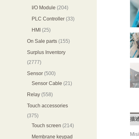
产
产
0
2
I/O Module
204
品
品
3
0
3
PLC Controller
33
个
4
3
2
HMI
25
产
个
个
5
1
On Sale parts
155
品
产
产
个
5
Surplus Inventory
品
品
产
5
2
2777
品
个
7
5
Sensor
500
产
7
0
2
Sensor Cable
21
品
7
0
1
5
Relay
558
个
个
个
5
Touch accessories
产
产
产
8
3
375
描
品
品
品
个
7
2
Touch screen
214
产
Misi
5
1
Membrane keypad