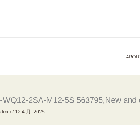
ABOU
WQ12-2SA-M12-5S 563795,New and ori
admin
/
12 4 月, 2025