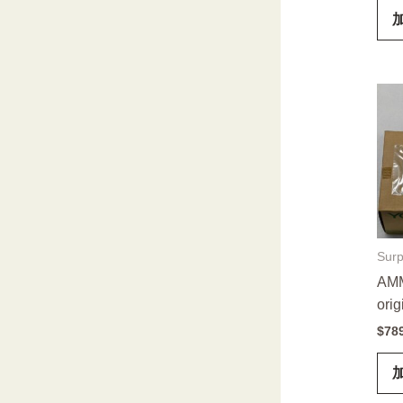
Surp
AMM
orig
$
78