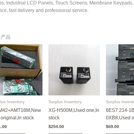
ps, Industrial LCD Panels, Touch Screens, Membrane Keypads.
ice, fast delivery and professional service.
关产品
lus Inventory
Surplus Inventory
Surplus Invent
M42+AMT16M,New
XG-H500M,Used one,In
6ES7 214-1
original,In stock
stock
0XB8,Used on
1.00
$
254.00
$
69.00