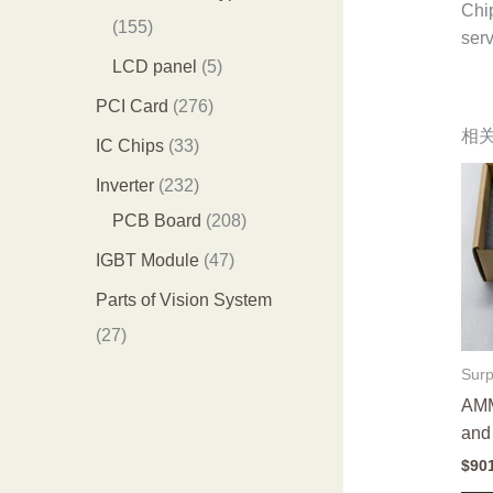
Chi
品
个
4
1
155
serv
产
个
5
5
LCD panel
5
品
产
5
个
2
PCI Card
276
品
个
产
相
7
3
IC Chips
33
产
品
6
3
2
Inverter
232
品
个
个
3
2
PCB Board
208
产
产
2
0
4
IGBT Module
47
品
品
个
8
7
Parts of Vision System
产
个
个
2
27
品
产
产
7
Surp
品
品
个
AM
and 
产
$
90
品