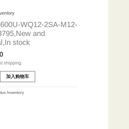
ventory
-600U-WQ12-2SA-M12-
3795,New and
l,In stock
0
st shipping
加入购物车
lus Inventory
ew