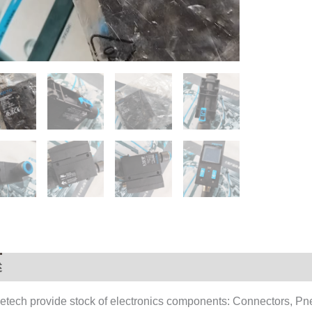
original,In
stock
数
量
述
用户评价 (0)
etech provide stock of electronics components: Connectors, Pn