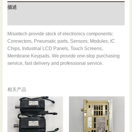
8171816,New
描述
and
original,In
用户评价 (0)
stock
数
Misietech provide stock of electronics components:
量
Connectors, Pneumatic parts, Sensors, Modules, IC
Chips, Industrial LCD Panels, Touch Screens,
Membrane Keypads. We provide one-stop purchasing
service, fast delivery and professional service.
相关产品