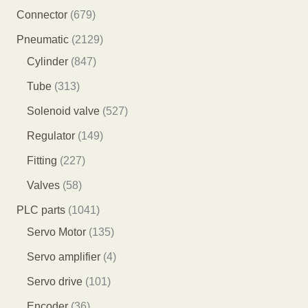
产
8
6
Connector
679
品
5
7
2
Pneumatic
2129
个
9
8
1
Cylinder
847
产
个
4
2
3
Tube
313
品
产
7
9
1
5
Solenoid valve
527
品
个
个
3
2
1
Regulator
149
产
产
个
7
4
2
Fitting
227
品
品
产
个
9
2
5
Valves
58
品
产
个
7
8
1
PLC parts
1041
品
产
个
个
0
1
Servo Motor
135
品
产
产
4
3
4
Servo amplifier
4
品
品
1
5
个
1
Servo drive
101
个
个
产
0
3
Encoder
36