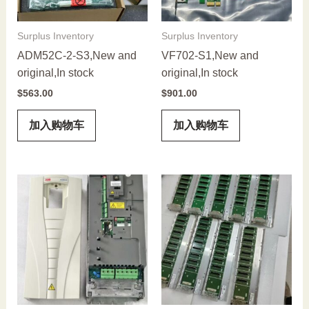
Surplus Inventory
Surplus Inventory
ADM52C-2-S3,New and
VF702-S1,New and
original,In stock
original,In stock
$
563.00
$
901.00
加入购物车
加入购物车