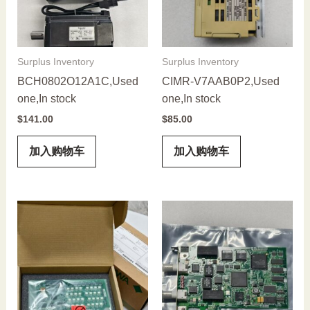
Surplus Inventory
Surplus Inventory
BCH0802O12A1C,Used
CIMR-V7AAB0P2,Used
one,In stock
one,In stock
$
141.00
$
85.00
加入购物车
加入购物车