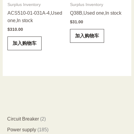
Surplus Inventory
Surplus Inventory
ACS510-01-031A-4,Used
Q38B,Used one,In stock
one,In stock
$
31.00
$
310.00
加入购物车
加入购物车
2
Circuit Breaker
2
个
1
Power supply
185