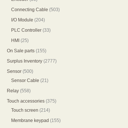
产
产
品
1
6
5
Connecting Cable
503
品
品
个
个
0
2
I/O Module
204
产
产
3
0
3
PLC Controller
33
品
品
个
4
3
2
HMI
25
产
个
个
5
1
On Sale parts
155
品
产
产
个
5
2
Surplus Inventory
2777
品
品
产
5
7
5
Sensor
500
品
个
7
0
2
Sensor Cable
21
产
7
0
1
5
Relay
558
品
个
个
个
5
3
Touch accessories
375
产
产
产
8
2
7
Touch screen
214
品
品
品
个
1
5
1
Membrane keypad
155
产