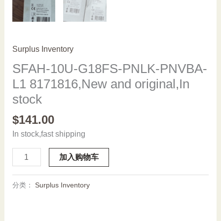
Surplus Inventory
SFAH-10U-G18FS-PNLK-PNVBA-
L1 8171816,New and original,In
stock
$
141.00
In stock,fast shipping
SFAH-
加入购物车
10U-
G18FS-
分类：
Surplus Inventory
PNLK-
PNVBA-
L1