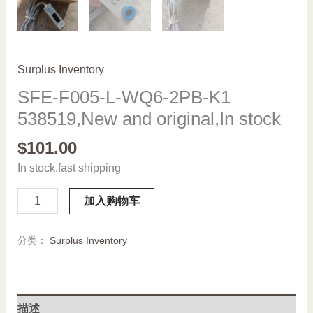
Surplus Inventory
SFE-F005-L-WQ6-2PB-K1
538519,New and original,In stock
$
101.00
In stock,fast shipping
SFE-
加入购物车
F005-
L-
分类：
Surplus Inventory
WQ6-
2PB-
K1
538519,New
描述