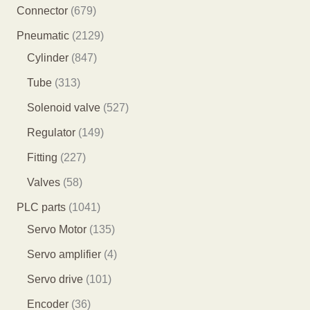
产
8
6
Connector
679
品
5
7
2
Pneumatic
2129
个
9
8
1
Cylinder
847
产
个
4
2
3
Tube
313
品
产
7
9
1
5
Solenoid valve
527
品
个
个
3
2
1
Regulator
149
产
产
个
7
4
2
Fitting
227
品
品
产
个
9
2
5
Valves
58
品
产
个
7
8
1
PLC parts
1041
品
产
个
个
0
1
Servo Motor
135
品
产
产
4
3
4
Servo amplifier
4
品
品
1
5
个
1
Servo drive
101
个
个
产
0
3
Encoder
36