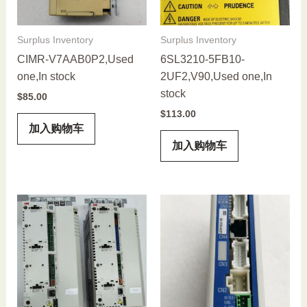
Surplus Inventory
Surplus Inventory
CIMR-V7AAB0P2,Used
6SL3210-5FB10-
one,In stock
2UF2,V90,Used one,In
stock
$
85.00
$
113.00
加入购物车
加入购物车