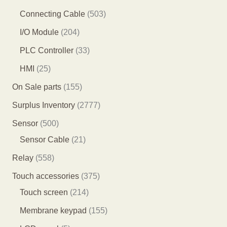
产
产
品
1
6
5
Connecting Cable
503
品
品
个
个
0
2
I/O Module
204
产
产
3
0
3
PLC Controller
33
品
品
个
4
3
2
HMI
25
产
个
个
5
1
On Sale parts
155
品
产
产
个
5
2
Surplus Inventory
2777
品
品
产
5
7
5
Sensor
500
品
个
7
0
2
Sensor Cable
21
产
7
0
1
5
Relay
558
品
个
个
个
5
3
Touch accessories
375
产
产
产
8
2
7
Touch screen
214
品
品
品
个
1
5
1
Membrane keypad
155
产
4
个
5