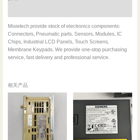
and
original,In
用户评价 (0)
stock
数
Misietech provide stock of electronics components:
量
Connectors, Pneumatic parts, Sensors, Modules, IC
Chips, Industrial LCD Panels, Touch Screens,
Membrane Keypads. We provide one-stop purchasing
service, fast delivery and professional service.
相关产品