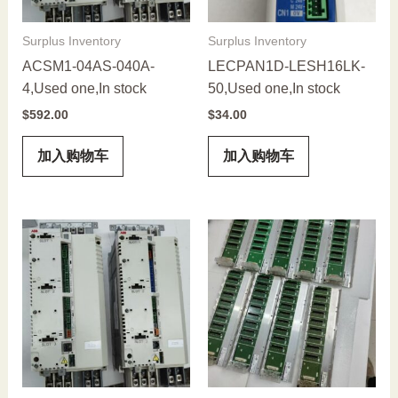
Surplus Inventory
Surplus Inventory
ACSM1-04AS-040A-
LECPAN1D-LESH16LK-
4,Used one,In stock
50,Used one,In stock
$
592.00
$
34.00
加入购物车
加入购物车