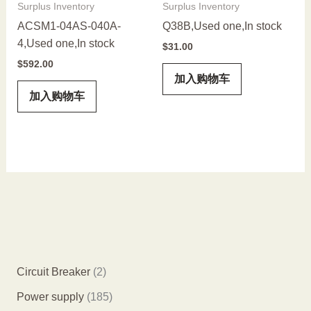
Surplus Inventory
Surplus Inventory
ACSM1-04AS-040A-
Q38B,Used one,In stock
4,Used one,In stock
$
31.00
$
592.00
加入购物车
加入购物车
2
Circuit Breaker
2
个
1
Power supply
185