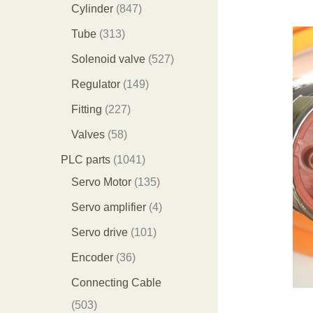
个
9
8
1
Cylinder
847
产
个
4
2
3
Tube
313
品
产
7
9
1
5
Solenoid valve
527
品
个
个
3
2
1
Regulator
149
产
产
个
7
4
2
Fitting
227
品
品
产
个
9
2
5
Valves
58
品
产
个
7
8
1
PLC parts
1041
品
产
个
个
0
1
Servo Motor
135
品
产
产
4
3
4
Servo amplifier
4
品
品
1
5
个
1
Servo drive
101
个
个
产
0
3
Encoder
36
产
产
品
1
6
Connecting Cable
品
品
个
个
5
503