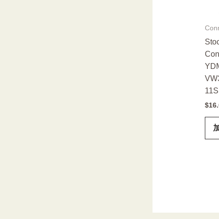
Conn
Sto
Con
YDM
VW3
11S
$
16