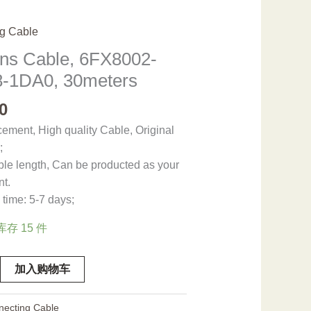
g Cable
ns Cable, 6FX8002-
-1DA0, 30meters
0
ement, High quality Cable, Original
;
ble length, Can be producted as your
nt.
time: 5-7 days;
库存 15 件
加入购物车
necting Cable