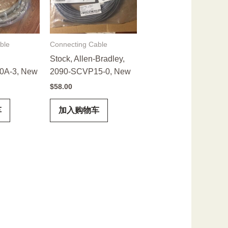
ble
Connecting Cable
Stock, Allen-Bradley,
0A-3, New
2090-SCVP15-0, New
$
58.00
车
加入购物车