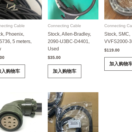
ecting Cable
Connecting Cable
Connecting Ca
ck, Phoenix,
Stock, Allen-Bradley,
Stock, SMC,
5736, 5 meters,
2090-U3BC-D4401,
VVFS2000-3
w
Used
$
119.00
.00
$
35.00
加入购物
加入购物车
加入购物车