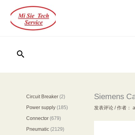
跳
至
内
容
搜
索
Siemens Ca
2
Circuit Breaker
2
个
1
Power supply
185
发表评论
/ 作者：
产
8
6
Connector
679
品
5
7
2
Pneumatic
2129