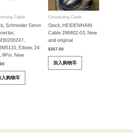
ecting Cable
Connecting Cable
ck, Schneider Servo
Stock, HEIDENHAIN
nector,
Cable 298402-03, New
30200247,
and original
M5131, Elbow, 24-
$
267.00
, 9Pin, New
加入购物车
.00
加入购物车