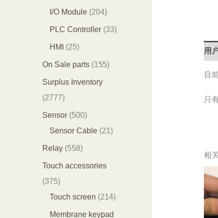
产
产
0
2
I/O Module
204
品
品
3
0
3
PLC Controller
33
个
4
3
2
HMI
25
用户
产
个
个
5
1
On Sale parts
155
品
产
目
产
个
5
Surplus Inventory
品
品
产
5
2
2777
只
品
个
7
5
Sensor
500
产
7
0
2
Sensor Cable
21
品
7
0
1
5
Relay
558
相
个
个
个
5
Touch accessories
产
产
产
8
3
375
品
品
品
个
7
2
Touch screen
214
产
5
1
Membrane keypad