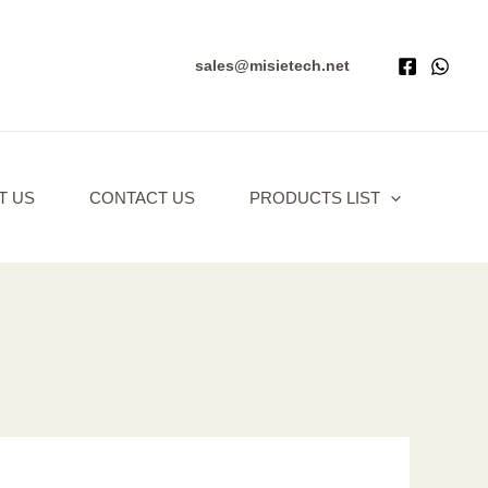
sales@misietech.net
T US
CONTACT US
PRODUCTS LIST