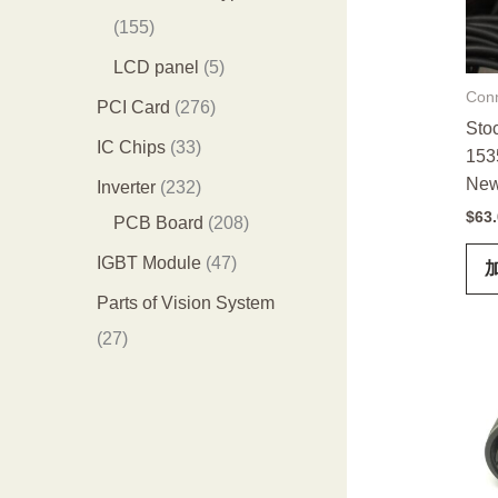
品
个
4
1
155
产
个
5
5
LCD panel
5
品
产
5
Conn
个
2
PCI Card
276
Sto
品
个
产
7
3
IC Chips
33
153
产
品
6
3
Ne
2
Inverter
232
品
个
$
63
个
3
2
PCB Board
208
产
产
2
0
4
IGBT Module
47
品
品
个
8
7
Parts of Vision System
产
个
个
2
27
品
产
产
7
品
品
个
产
品