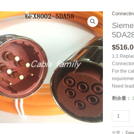
Connectin
Sieme
5DA28
$
516.0
1:1 Replac
Connector
For the ca
requireme
Need lead 
剩余量：
Siemens
Cable,
6FX8002-
分类：
Con