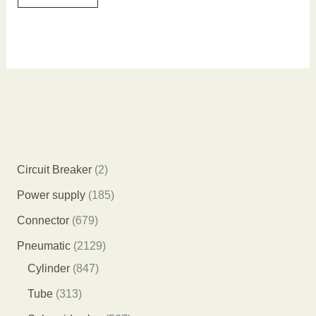
2
Circuit Breaker
2
个
1
Power supply
185
产
8
6
Connector
679
品
5
7
2
Pneumatic
2129
个
9
8
1
Cylinder
847
产
个
4
2
3
Tube
313
品
产
7
9
1