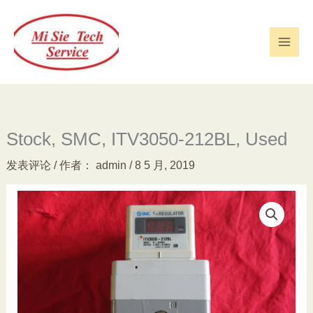
跳
至
内
容
Stock, SMC, ITV3050-212BL, Used
发表评论
/ 作者：
admin
/
8 5 月, 2019