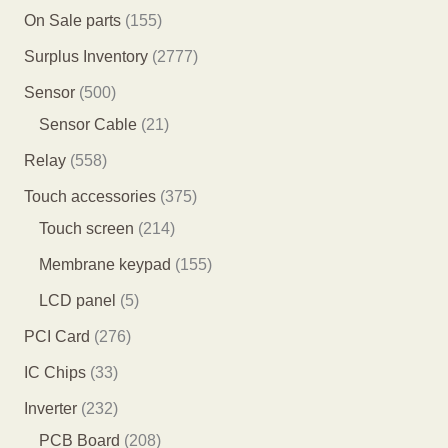
产
个
个
5
1
On Sale parts
155
品
产
产
个
5
2
Surplus Inventory
2777
品
品
产
5
7
5
Sensor
500
品
个
7
0
2
Sensor Cable
21
产
7
0
1
5
Relay
558
品
个
个
个
5
3
Touch accessories
375
产
产
产
8
2
7
Touch screen
214
品
品
品
个
1
5
1
Membrane keypad
155
产
4
个
5
5
LCD panel
5
品
个
产
5
个
2
PCI Card
276
产
品
个
产
7
3
IC Chips
33
品
产
品
6
3
2
Inverter
232
品
个
个
3
2
PCB Board
208