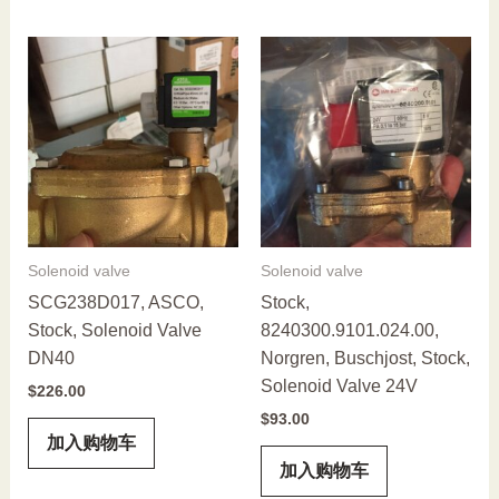
Solenoid valve
Solenoid valve
SCG238D017, ASCO,
Stock,
Stock, Solenoid Valve
8240300.9101.024.00,
DN40
Norgren, Buschjost, Stock,
Solenoid Valve 24V
$
226.00
$
93.00
加入购物车
加入购物车