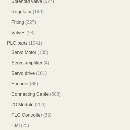
5
Solenoid valve
527
品
个
个
3
2
1
Regulator
149
产
产
个
7
4
2
Fitting
227
品
品
产
个
9
2
5
Valves
58
品
产
个
7
8
1
PLC parts
1041
品
产
个
个
0
1
Servo Motor
135
品
产
产
4
3
4
Servo amplifier
4
品
品
1
5
个
1
Servo drive
101
个
个
产
0
3
Encoder
36
产
产
品
1
6
5
Connecting Cable
503
品
品
个
个
0
2
I/O Module
204
产
产
3
0
3
PLC Controller
33
品
品
个
4
3
2
HMI
25