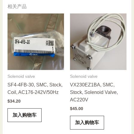
相关产品
Solenoid valve
Solenoid valve
SF4-4FB-30, SMC, Stock,
VX230EZ1BA, SMC,
Coil, AC176-242V/50Hz
Stock, Solenoid Valve,
AC220V
$
34.20
$
45.00
加入购物车
加入购物车