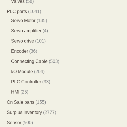
5
Valves
58
品
产
个
7
8
1
PLC parts
1041
品
产
个
个
0
1
Servo Motor
135
品
产
产
4
3
4
Servo amplifier
4
品
品
1
5
个
1
Servo drive
101
个
个
产
0
3
Encoder
36
产
产
品
1
6
5
Connecting Cable
503
品
品
个
个
0
2
I/O Module
204
产
产
3
0
3
PLC Controller
33
品
品
个
4
3
2
HMI
25
产
个
个
5
1
On Sale parts
155
品
产
产
个
5
2
Surplus Inventory
2777
品
品
产
5
7
5
Sensor
500