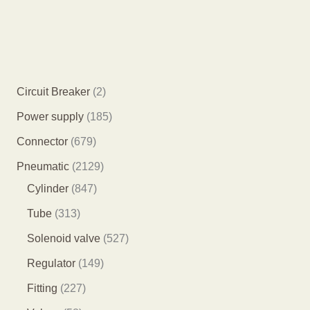
2
Circuit Breaker
2
个
1
Power supply
185
产
8
6
Connector
679
品
5
7
2
Pneumatic
2129
个
9
8
1
Cylinder
847
产
个
4
2
3
Tube
313
品
产
7
9
1
5
Solenoid valve
527
品
个
个
3
2
1
Regulator
149
产
产
个
7
4
2
Fitting
227
品
品
产
个
9
2