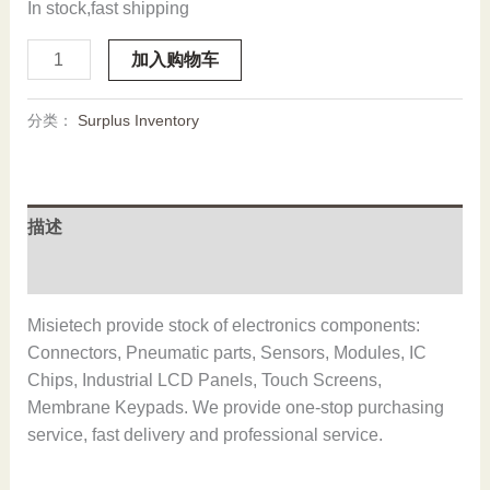
In stock,fast shipping
SMC
加入购物车
VVQC4000-
1C-
分类：
Surplus Inventory
D-
03,New
and
original,In
描述
stock
数
用户评价 (0)
量
Misietech provide stock of electronics components:
Connectors, Pneumatic parts, Sensors, Modules, IC
Chips, Industrial LCD Panels, Touch Screens,
Membrane Keypads. We provide one-stop purchasing
service, fast delivery and professional service.