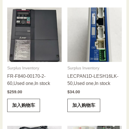
Surplus Inventory
Surplus Inventory
FR-F840-00170-2-
LECPAN1D-LESH16LK-
60,Used one,In stock
50,Used one,In stock
$
259.00
$
34.00
加入购物车
加入购物车