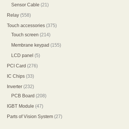
品
个
7
0
2
Sensor Cable
21
产
7
0
1
5
Relay
558
品
个
个
个
5
3
Touch accessories
375
产
产
产
8
2
7
Touch screen
214
品
品
品
个
1
5
1
Membrane keypad
155
产
4
个
5
5
LCD panel
5
品
个
产
5
个
2
PCI Card
276
产
品
个
产
7
3
IC Chips
33
品
产
品
6
3
2
Inverter
232
品
个
个
3
2
PCB Board
208
产
产
2
0
4
IGBT Module
47
品
品
个
8
7
2
Parts of Vision System
27
产
个
个
7