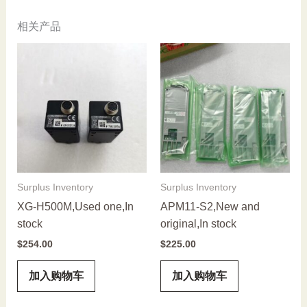
相关产品
Surplus Inventory
Surplus Inventory
XG-H500M,Used one,In
APM11-S2,New and
stock
original,In stock
$
254.00
$
225.00
加入购物车
加入购物车