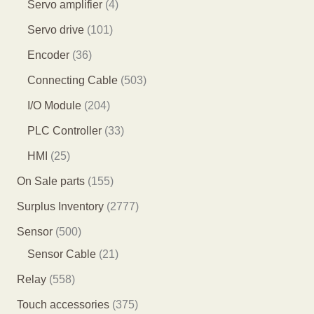
4
3
4
Servo amplifier
4
品
品
1
5
个
1
Servo drive
101
个
个
产
0
3
Encoder
36
产
产
品
1
6
5
Connecting Cable
503
品
品
个
个
0
2
I/O Module
204
产
产
3
0
3
PLC Controller
33
品
品
个
4
3
2
HMI
25
产
个
个
5
1
On Sale parts
155
品
产
产
个
5
2
Surplus Inventory
2777
品
品
产
5
7
5
Sensor
500
品
个
7
0
2
Sensor Cable
21
产
7
0
1
5
Relay
558
品
个
个
个
5
3
Touch accessories
375