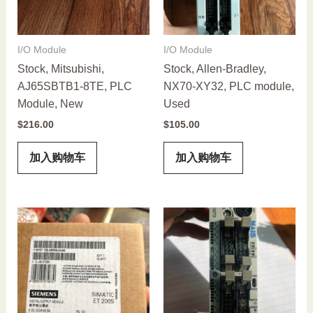
I/O Module
I/O Module
Stock, Mitsubishi,
Stock, Allen-Bradley,
AJ65SBTB1-8TE, PLC
NX70-XY32, PLC module,
Module, New
Used
$
216.00
$
105.00
加入购物车
加入购物车