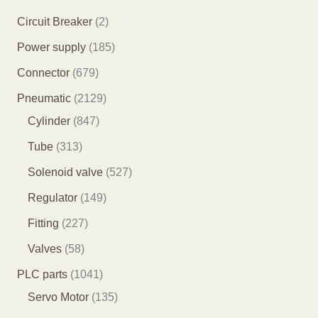
2
Circuit Breaker
2
个
1
Power supply
185
产
8
6
Connector
679
品
5
7
2
Pneumatic
2129
个
9
8
1
Cylinder
847
产
个
4
2
3
Tube
313
品
产
7
9
1
5
Solenoid valve
527
品
个
个
3
2
1
Regulator
149
产
产
个
7
4
2
Fitting
227
品
品
产
个
9
2
5
Valves
58
品
产
个
7
8
1
PLC parts
1041
品
产
个
个
0
1
Servo Motor
135
品
产
产