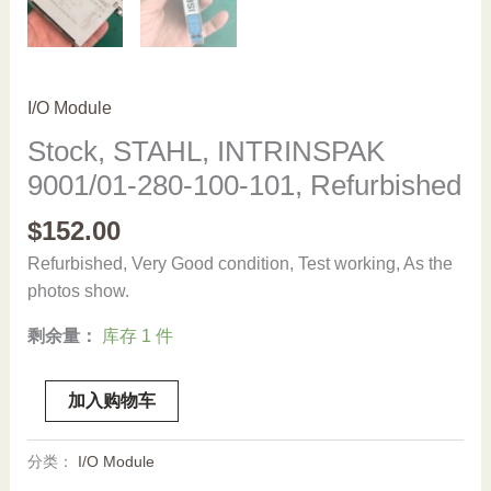
I/O Module
Stock, STAHL, INTRINSPAK
9001/01-280-100-101, Refurbished
$
152.00
Refurbished, Very Good condition, Test working, As the
photos show.
剩余量：
库存 1 件
Stock,
加入购物车
STAHL,
INTRINSPAK
分类：
I/O Module
9001/01-