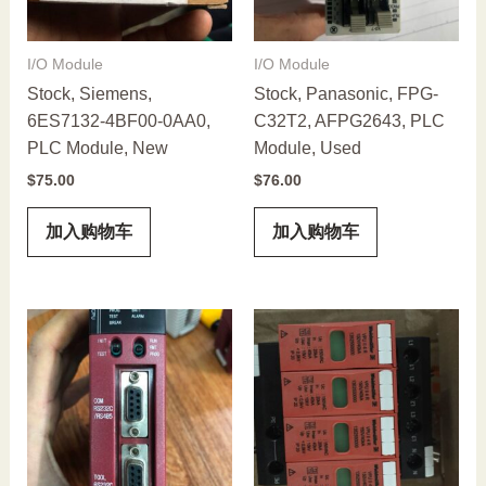
I/O Module
I/O Module
Stock, Siemens,
Stock, Panasonic, FPG-
6ES7132-4BF00-0AA0,
C32T2, AFPG2643, PLC
PLC Module, New
Module, Used
$
75.00
$
76.00
加入购物车
加入购物车