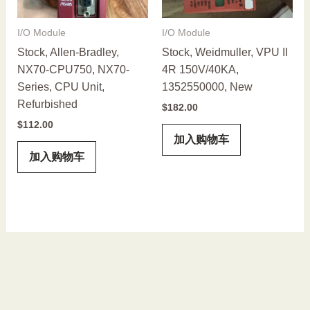
I/O Module
I/O Module
Stock, Allen-Bradley,
Stock, Weidmuller, VPU II
NX70-CPU750, NX70-
4R 150V/40KA,
Series, CPU Unit,
1352550000, New
Refurbished
$
182.00
$
112.00
加入购物车
加入购物车