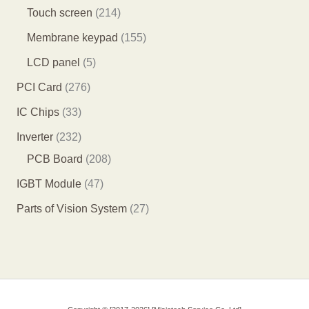
产
产
产
8
2
7
Touch screen
214
品
品
品
个
1
5
1
Membrane keypad
155
产
4
个
5
5
LCD panel
5
品
个
产
5
个
2
PCI Card
276
产
品
个
产
7
3
IC Chips
33
品
产
品
6
3
2
Inverter
232
品
个
个
3
2
PCB Board
208
产
产
2
0
4
IGBT Module
47
品
品
个
8
7
2
Parts of Vision System
27
产
个
个
7
品
产
产
个
品
品
产
品