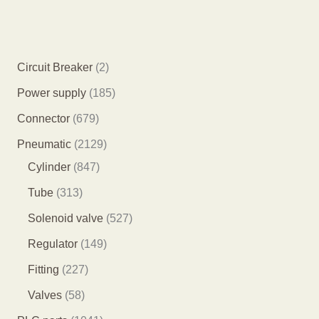
2
Circuit Breaker
2
个
1
Power supply
185
产
8
6
Connector
679
品
5
7
2
Pneumatic
2129
个
9
8
1
Cylinder
847
产
个
4
2
3
Tube
313
品
产
7
9
1
5
Solenoid valve
527
品
个
个
3
2
1
Regulator
149
产
产
个
7
4
2
Fitting
227
品
品
产
个
9
2
5
Valves
58
品
产
个
7
8