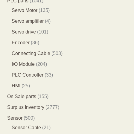
1
PLC parts
1041
品
产
个
个
0
1
Servo Motor
135
品
产
产
4
3
4
Servo amplifier
4
品
品
1
5
个
1
Servo drive
101
个
个
产
0
3
Encoder
36
产
产
品
1
6
5
Connecting Cable
503
品
品
个
个
0
2
I/O Module
204
产
产
3
0
3
PLC Controller
33
品
品
个
4
3
2
HMI
25
产
个
个
5
1
On Sale parts
155
品
产
产
个
5
2
Surplus Inventory
2777
品
品
产
5
7
5
Sensor
500
品
个
7
0
2
Sensor Cable
21