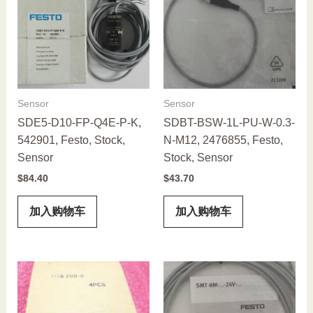
Sensor
Sensor
SDE5-D10-FP-Q4E-P-K,
SDBT-BSW-1L-PU-W-0.3-
542901, Festo, Stock,
N-M12, 2476855, Festo,
Sensor
Stock, Sensor
$
84.40
$
43.70
加入购物车
加入购物车