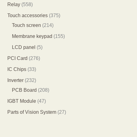
产
7
0
1
5
Relay
558
品
个
个
个
5
3
Touch accessories
375
产
产
产
8
2
7
Touch screen
214
品
品
品
个
1
5
1
Membrane keypad
155
产
4
个
5
5
LCD panel
5
品
个
产
5
个
2
PCI Card
276
产
品
个
产
7
3
IC Chips
33
品
产
品
6
3
2
Inverter
232
品
个
个
3
2
PCB Board
208
产
产
2
0
4
IGBT Module
47
品
品
个
8
7
2
Parts of Vision System
27
产
个
个
7
品
产
产
个