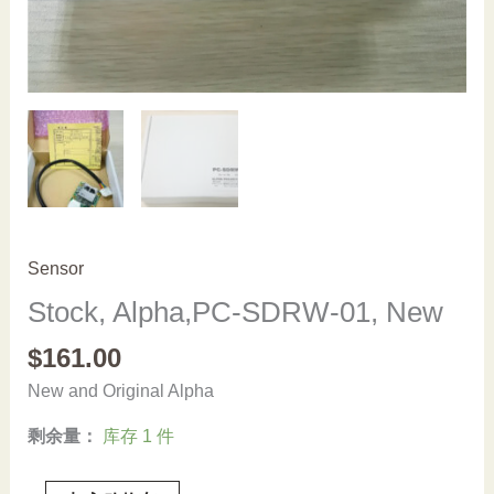
Sensor
Stock, Alpha,PC-SDRW-01, New
$
161.00
New and Original Alpha
剩余量：
库存 1 件
Stock,