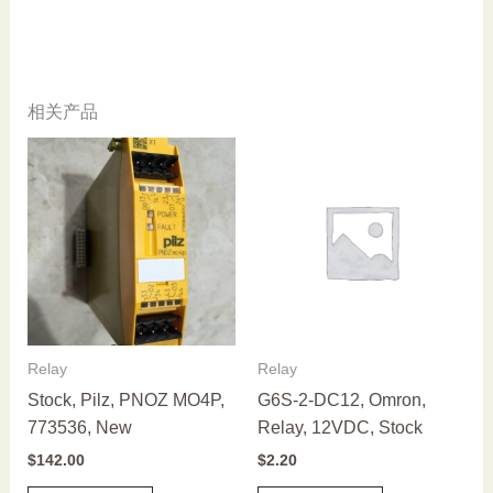
相关产品
Relay
Relay
Stock, Pilz, PNOZ MO4P,
G6S-2-DC12, Omron,
773536, New
Relay, 12VDC, Stock
$
142.00
$
2.20