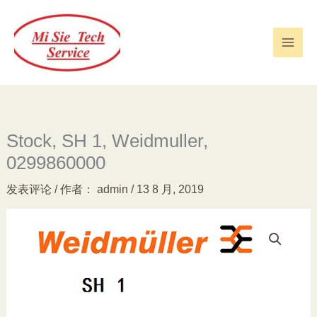
跳
至
内
容
Stock, SH 1, Weidmuller,
0299860000
发表评论
/ 作者：
admin
/
13 8 月, 2019