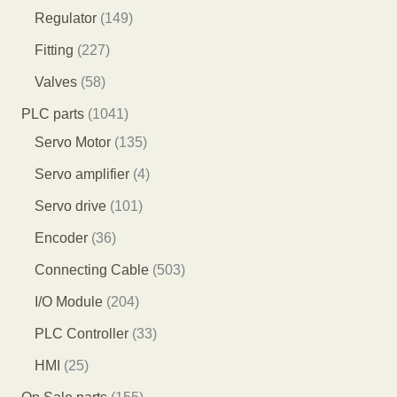
品
个
个
3
2
1
Regulator
149
产
产
个
7
4
2
Fitting
227
品
品
产
个
9
2
5
Valves
58
品
产
个
7
8
1
PLC parts
1041
品
产
个
个
0
1
Servo Motor
135
品
产
产
4
3
4
Servo amplifier
4
品
品
1
5
个
1
Servo drive
101
个
个
产
0
3
Encoder
36
产
产
品
1
6
5
Connecting Cable
503
品
品
个
个
0
2
I/O Module
204
产
产
3
0
3
PLC Controller
33
品
品
个
4
3
2
HMI
25
产
个
个
5
1