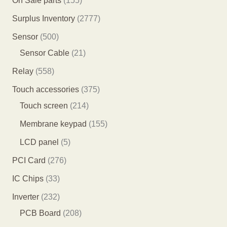
On Sale parts
155
品
产
产
个
5
2
Surplus Inventory
2777
品
品
产
5
7
5
Sensor
500
品
个
7
0
2
Sensor Cable
21
产
7
0
1
5
Relay
558
品
个
个
个
5
3
Touch accessories
375
产
产
产
8
2
7
Touch screen
214
品
品
品
个
1
5
1
Membrane keypad
155
产
4
个
5
5
LCD panel
5
品
个
产
5
个
2
PCI Card
276
产
品
个
产
7
3
IC Chips
33
品
产
品
6
3
2
Inverter
232
品
个
个
3
2
PCB Board
208
产
产