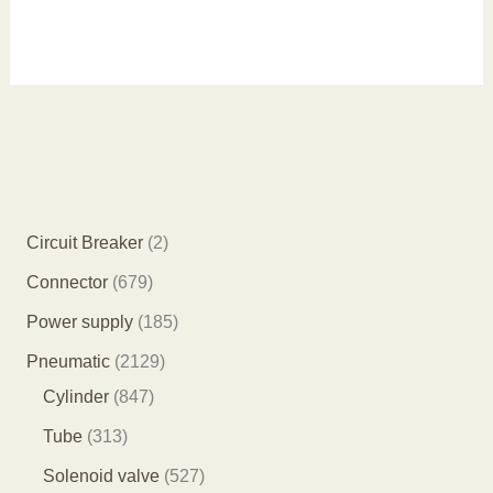
2
Circuit Breaker
2
个
6
Connector
679
产
7
1
Power supply
185
品
9
8
2
Pneumatic
2129
个
5
8
1
Cylinder
847
产
个
4
2
3
Tube
313
品
产
7
9
1
5
Solenoid valve
527