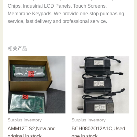
Chips, Industrial LCD Panels, Touch Screens,
Membrane Keypads. We provide one-stop purchasing
service, fast delivery and professional service.
相关产品
Surplus Inventory
Surplus Inventory
AMM12T-S2,New and
BCH0802O12A1C,Used
original,In stock
one,In stock