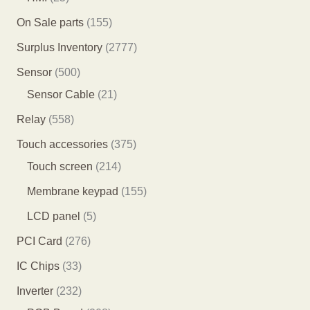
产
个
个
5
1
On Sale parts
155
品
产
产
个
5
2
Surplus Inventory
2777
品
品
产
5
7
5
Sensor
500
品
个
7
0
2
Sensor Cable
21
产
7
0
1
5
Relay
558
品
个
个
个
5
3
Touch accessories
375
产
产
产
8
2
7
Touch screen
214
品
品
品
个
1
5
1
Membrane keypad
155
产
4
个
5
5
LCD panel
5
品
个
产
5
个
2
PCI Card
276
产
品
个
产
7
3
IC Chips
33
品
产
品
6
3
2
Inverter
232
品
个
个