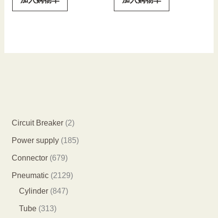
2
Circuit Breaker
2
个
1
Power supply
185
产
8
6
Connector
679
品
5
7
2
Pneumatic
2129
个
9
8
1
Cylinder
847
产
个
4
2
3
Tube
313
品