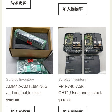
阅读更多
加入购物车
Surplus Inventory
Surplus Inventory
AMM42+AMT16M,New
FR-F740-7.5K-
and original,In stock
CHT1,Used one,In stock
$
901.00
$
118.00
加入购物车
加入购物车