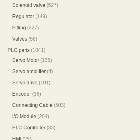
产
7
9
1
5
Solenoid valve
527
品
个
个
3
2
1
Regulator
149
产
产
个
7
4
2
Fitting
227
品
品
产
个
9
2
5
Valves
58
品
产
个
7
8
1
PLC parts
1041
品
产
个
个
0
1
Servo Motor
135
品
产
产
4
3
4
Servo amplifier
4
品
品
1
5
个
1
Servo drive
101
个
个
产
0
3
Encoder
36
产
产
品
1
6
5
Connecting Cable
503
品
品
个
个
0
2
I/O Module
204
产
产
3
0
3
PLC Controller
33
品
品
个
4
3
2
HMI
25