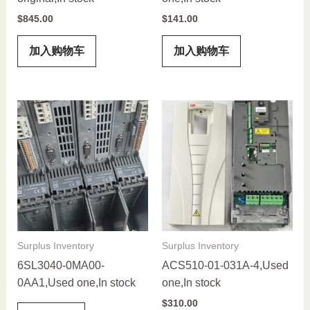
$
845.00
$
141.00
加入购物车
加入购物车
Surplus Inventory
Surplus Inventory
6SL3040-0MA00-
ACS510-01-031A-4,Used
0AA1,Used one,In stock
one,In stock
$
310.00