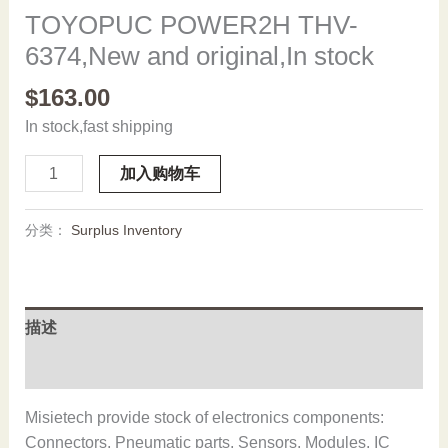
TOYOPUC POWER2H THV-
6374,New and original,In stock
$
163.00
In stock,fast shipping
TOYOPUC
加入购物车
POWER2H
THV-
分类：
Surplus Inventory
6374,New
and
original,In
stock
描述
数
量
用户评价 (0)
Misietech provide stock of electronics components:
Connectors, Pneumatic parts, Sensors, Modules, IC