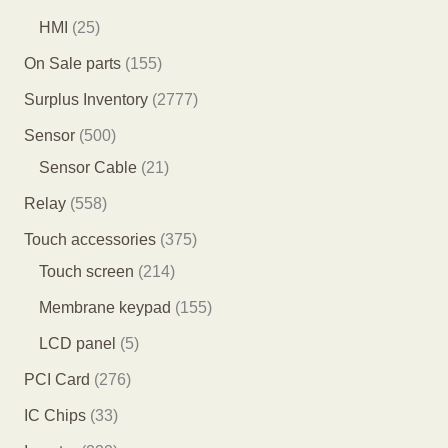
品
品
个
4
3
2
HMI
25
产
个
个
5
1
On Sale parts
155
品
产
产
个
5
2
Surplus Inventory
2777
品
品
产
5
7
5
Sensor
500
品
个
7
0
2
Sensor Cable
21
产
7
0
1
5
Relay
558
品
个
个
个
5
3
Touch accessories
375
产
产
产
8
2
7
Touch screen
214
品
品
品
个
1
5
1
Membrane keypad
155
产
4
个
5
5
LCD panel
5
品
个
产
5
个
2
PCI Card
276
产
品
个
产
7
3
IC Chips
33
品
产
品
6
3