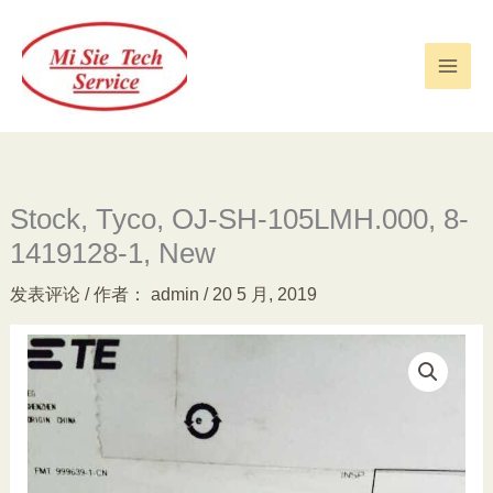
跳
至
内
容
Stock, Tyco, OJ-SH-105LMH.000, 8-
1419128-1, New
发表评论
/ 作者：
admin
/
20 5 月, 2019