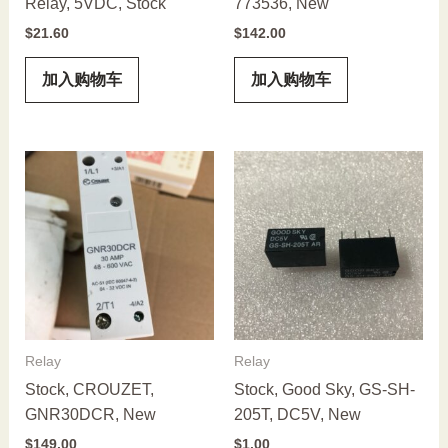
Relay, 5VDC, Stock
773536, New
$
21.60
$
142.00
加入购物车
加入购物车
Relay
Relay
Stock, CROUZET,
Stock, Good Sky, GS-SH-
GNR30DCR, New
205T, DC5V, New
$
149.00
$
1.00