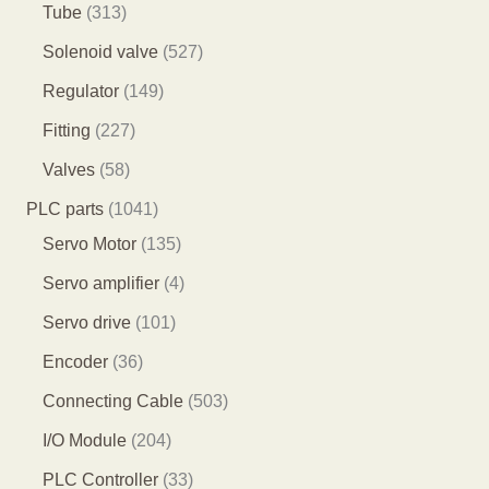
个
4
2
3
Tube
313
品
产
7
9
1
5
Solenoid valve
527
品
个
个
3
2
1
Regulator
149
产
产
个
7
4
2
Fitting
227
品
品
产
个
9
2
5
Valves
58
品
产
个
7
8
1
PLC parts
1041
品
产
个
个
0
1
Servo Motor
135
品
产
产
4
3
4
Servo amplifier
4
品
品
1
5
个
1
Servo drive
101
个
个
产
0
3
Encoder
36
产
产
品
1
6
5
Connecting Cable
503
品
品
个
个
0
2
I/O Module
204
产
产
3
0
3
PLC Controller
33