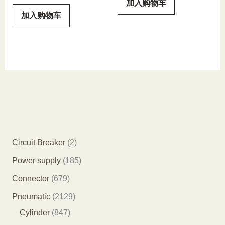
加入购物车
加入购物车
2
Circuit Breaker
2
个
1
Power supply
185
产
8
6
Connector
679
品
5
7
2
Pneumatic
2129
个
9
8
1
Cylinder
847
产