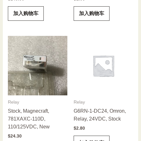
加入购物车
加入购物车
Relay
Relay
Stock, Magnecraft,
G6RN-1-DC24, Omron,
781XAXC-110D,
Relay, 24VDC, Stock
110/125VDC, New
$
2.80
$
24.30