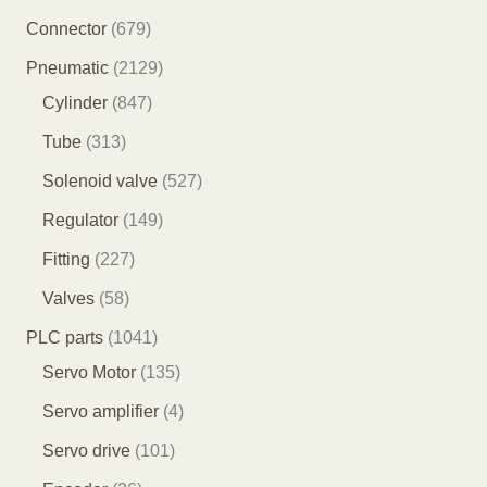
产
8
6
Connector
679
品
5
7
2
Pneumatic
2129
个
9
8
1
Cylinder
847
产
个
4
2
3
Tube
313
品
产
7
9
1
5
Solenoid valve
527
品
个
个
3
2
1
Regulator
149
产
产
个
7
4
2
Fitting
227
品
品
产
个
9
2
5
Valves
58
品
产
个
7
8
1
PLC parts
1041
品
产
个
个
0
1
Servo Motor
135
品
产
产
4
3
4
Servo amplifier
4
品
品
1
5
个
1
Servo drive
101
个
个
产
0