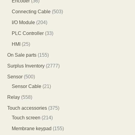
3
Encoder
36
产
产
品
1
6
5
Connecting Cable
503
品
品
个
个
0
2
I/O Module
204
产
产
3
0
3
PLC Controller
33
品
品
个
4
3
2
HMI
25
产
个
个
5
1
On Sale parts
155
品
产
产
个
5
2
Surplus Inventory
2777
品
品
产
5
7
5
Sensor
500
品
个
7
0
2
Sensor Cable
21
产
7
0
1
5
Relay
558
品
个
个
个
5
3
Touch accessories
375
产
产
产
8
2
7
Touch screen
214
品
品
品
个
1
5
1
Membrane keypad
155