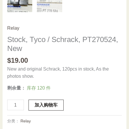
Relay
Stock, Tyco / Schrack, PT270524,
New
$
19.00
New and original Schrack, 120pcs in stock, As the
photos show.
剩余量：
库存 120 件
Stock,
加入购物车
Tyco
/
分类：
Relay
Schrack,