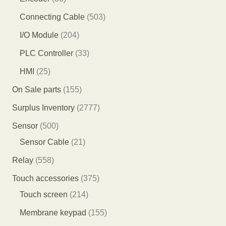
产
产
品
1
6
5
Connecting Cable
503
品
品
个
个
0
2
I/O Module
204
产
产
3
0
3
PLC Controller
33
品
品
个
4
3
2
HMI
25
产
个
个
5
1
On Sale parts
155
品
产
产
个
5
2
Surplus Inventory
2777
品
品
产
5
7
5
Sensor
500
品
个
7
0
2
Sensor Cable
21
产
7
0
1
5
Relay
558
品
个
个
个
5
3
Touch accessories
375
产
产
产
8
2
7
Touch screen
214
品
品
品
个
1
5
1
Membrane keypad
155
产