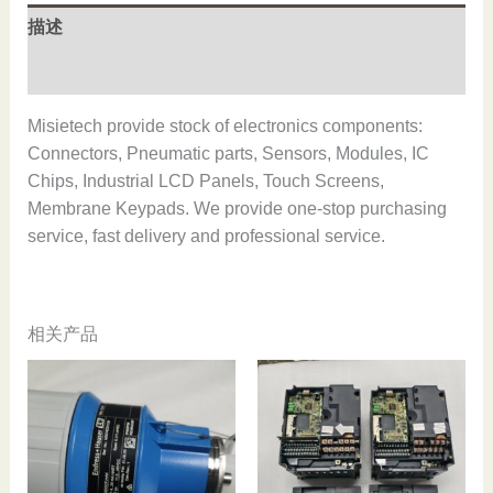
stock
描述
数
量
用户评价 (0)
Misietech provide stock of electronics components:
Connectors, Pneumatic parts, Sensors, Modules, IC
Chips, Industrial LCD Panels, Touch Screens,
Membrane Keypads. We provide one-stop purchasing
service, fast delivery and professional service.
相关产品