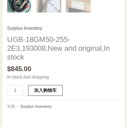
Surplus Inventory
UGB-18GM50-255-
2E3,193008,New and original,In
stock
$
845.00
In stock,fast shipping
UGB-
加入购物车
18GM50-
255-
分类：
Surplus Inventory
2E3,193008,New
and
original,In