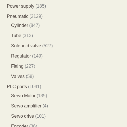
产
7
1
Power supply
185
品
9
8
2
Pneumatic
2129
个
5
8
1
Cylinder
847
产
个
4
2
3
Tube
313
品
产
7
9
1
5
Solenoid valve
527
品
个
个
3
2
1
Regulator
149
产
产
个
7
4
2
Fitting
227
品
品
产
个
9
2
5
Valves
58
品
产
个
7
8
1
PLC parts
1041
品
产
个
个
0
1
Servo Motor
135
品
产
产
4
3
4
Servo amplifier
4
品
品
1
5
个
1
Servo drive
101
个
个
产
0
3
Encoder
36