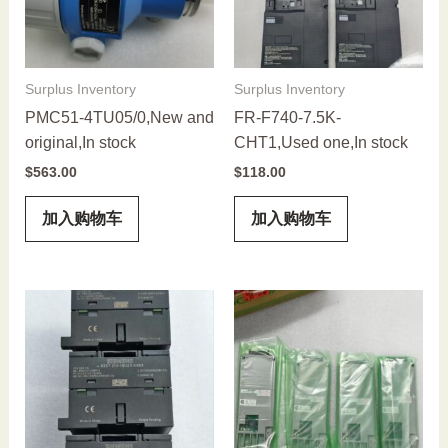
Surplus Inventory
Surplus Inventory
PMC51-4TU05/0,New and
FR-F740-7.5K-
original,In stock
CHT1,Used one,In stock
$
563.00
$
118.00
加入购物车
加入购物车