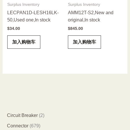
Surplus Inventory
Surplus Inventory
LECPAN1D-LESH16LK-
AMM12T-S2,New and
50,Used one,In stock
original,In stock
$
34.00
$
845.00
加入购物车
加入购物车
2
Circuit Breaker
2
个
6
Connector
679