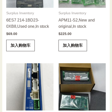
Surplus Inventory
Surplus Inventory
6ES7 214-1BD23-
APM11-S2,New and
0XB8,Used one,In stock
original,In stock
$
69.00
$
225.00
加入购物车
加入购物车