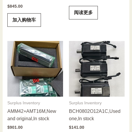
$
845.00
阅读更多
加入购物车
Surplus Inventory
Surplus Inventory
AMM42+AMT16M,New
BCH0802O12A1C,Used
and original,In stock
one,In stock
$
901.00
$
141.00