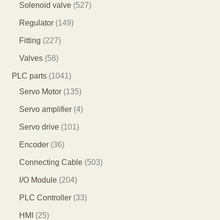
7
9
1
5
Solenoid valve
527
品
个
个
3
2
1
Regulator
149
产
产
个
7
4
2
Fitting
227
品
品
产
个
9
2
5
Valves
58
品
产
个
7
8
1
PLC parts
1041
品
产
个
个
0
1
Servo Motor
135
品
产
产
4
3
4
Servo amplifier
4
品
品
1
5
个
1
Servo drive
101
个
个
产
0
3
Encoder
36
产
产
品
1
6
5
Connecting Cable
503
品
品
个
个
0
2
I/O Module
204
产
产
3
0
3
PLC Controller
33
品
品
个
4
3
2
HMI
25