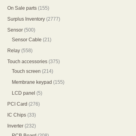
产
个
个
5
1
On Sale parts
155
品
产
产
个
5
2
Surplus Inventory
2777
品
品
产
5
7
5
Sensor
500
品
个
7
0
2
Sensor Cable
21
产
7
0
1
5
Relay
558
品
个
个
个
5
3
Touch accessories
375
产
产
产
8
2
7
Touch screen
214
品
品
品
个
1
5
1
Membrane keypad
155
产
4
个
5
5
LCD panel
5
品
个
产
5
个
2
PCI Card
276
产
品
个
产
7
3
IC Chips
33
品
产
品
6
3
2
Inverter
232
品
个
个
3
2
PCB Board
208