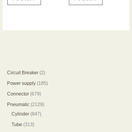
2
Circuit Breaker
2
个
1
Power supply
185
产
8
6
Connector
679
品
5
7
2
Pneumatic
2129
个
9
8
1
Cylinder
847
产
个
4
2
3
Tube
313
品
产