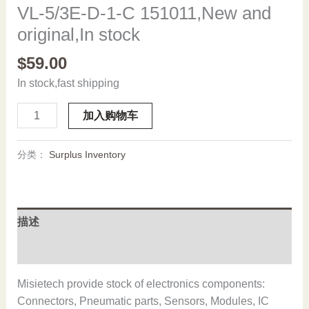
VL-5/3E-D-1-C 151011,New and
original,In stock
$
59.00
In stock,fast shipping
VL-
加入购物车
5/3E-
D-
分类：
Surplus Inventory
1-
C
151011,New
and
描述
original,In
stock
用户评价 (0)
数
量
Misietech provide stock of electronics components:
Connectors, Pneumatic parts, Sensors, Modules, IC