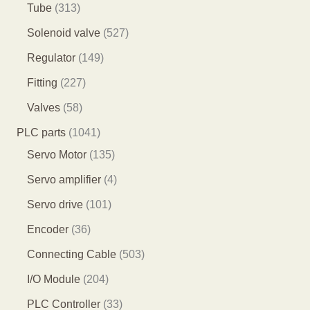
个
4
2
3
Tube
313
品
产
7
9
1
5
Solenoid valve
527
品
个
个
3
2
1
Regulator
149
产
产
个
7
4
2
Fitting
227
品
品
产
个
9
2
5
Valves
58
品
产
个
7
8
1
PLC parts
1041
品
产
个
个
0
1
Servo Motor
135
品
产
产
4
3
4
Servo amplifier
4
品
品
1
5
个
1
Servo drive
101
个
个
产
0
3
Encoder
36
产
产
品
1
6
5
Connecting Cable
503
品
品
个
个
0
2
I/O Module
204
产
产
3
0
3
PLC Controller
33