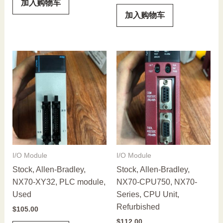
加入购物车
加入购物车
I/O Module
I/O Module
Stock, Allen-Bradley,
Stock, Allen-Bradley,
NX70-XY32, PLC module,
NX70-CPU750, NX70-
Used
Series, CPU Unit,
Refurbished
$
105.00
$
112.00