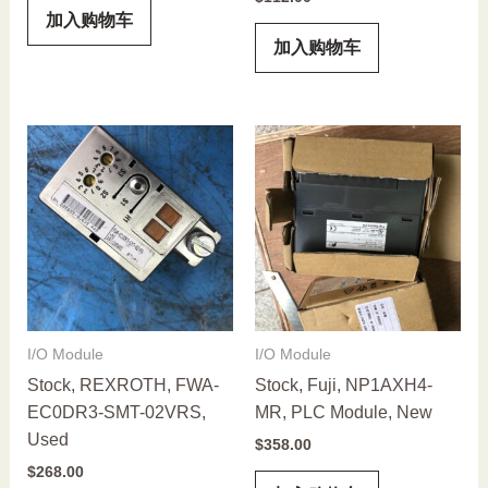
加入购物车
加入购物车
I/O Module
I/O Module
Stock, REXROTH, FWA-
Stock, Fuji, NP1AXH4-
EC0DR3-SMT-02VRS,
MR, PLC Module, New
Used
$
358.00
$
268.00