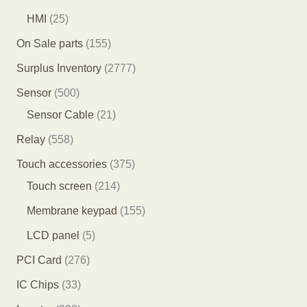
品
品
个
4
3
2
HMI
25
产
个
个
5
1
On Sale parts
155
品
产
产
个
5
2
Surplus Inventory
2777
品
品
产
5
7
5
Sensor
500
品
个
7
0
2
Sensor Cable
21
产
7
0
1
5
Relay
558
品
个
个
个
5
3
Touch accessories
375
产
产
产
8
2
7
Touch screen
214
品
品
品
个
1
5
1
Membrane keypad
155
产
4
个
5
5
LCD panel
5
品
个
产
5
个
2
PCI Card
276
产
品
个
产
7
3
IC Chips
33
品
产
品
6
3