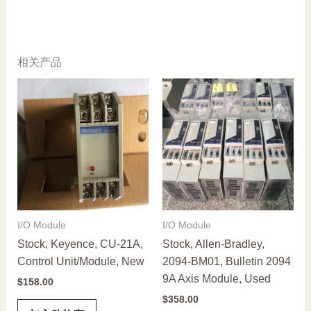
相关产品
I/O Module
I/O Module
Stock, Keyence, CU-21A,
Stock, Allen-Bradley,
Control Unit/Module, New
2094-BM01, Bulletin 2094
9A Axis Module, Used
$
158.00
$
358.00