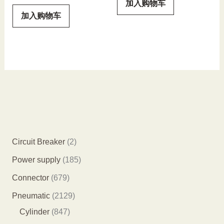
加入购物车
加入购物车
2
Circuit Breaker
2
个
1
Power supply
185
产
8
6
Connector
679
品
5
7
2
Pneumatic
2129
个
9
8
1
Cylinder
847
产