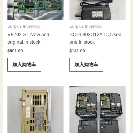
Surplus Inventory
Surplus Inventory
VF702-S1,New and
BCH0802O12A1C,Used
original,In stock
one,In stock
$
901.00
$
141.00
加入购物车
加入购物车