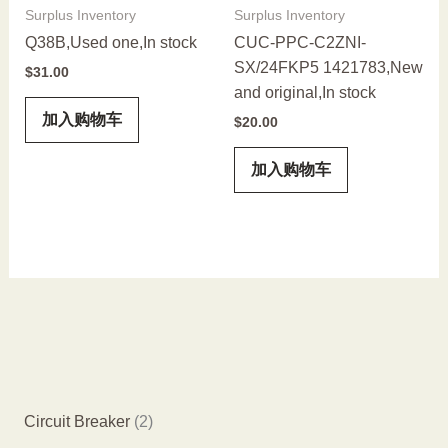
Surplus Inventory
Surplus Inventory
Q38B,Used one,In stock
CUC-PPC-C2ZNI-
SX/24FKP5 1421783,New
$
31.00
and original,In stock
加入购物车
$
20.00
加入购物车
2
Circuit Breaker
2