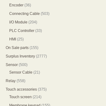
个
个
产
0
3
Encoder
36
产
产
品
1
6
5
Connecting Cable
503
品
品
个
个
0
2
I/O Module
204
产
产
3
0
3
PLC Controller
33
品
品
个
4
3
2
HMI
25
产
个
个
5
1
On Sale parts
155
品
产
产
个
5
2
Surplus Inventory
2777
品
品
产
5
7
5
Sensor
500
品
个
7
0
2
Sensor Cable
21
产
7
0
1
5
Relay
558
品
个
个
个
5
3
Touch accessories
375
产
产
产
8
2
7
Touch screen
214
品
品
品
个
1
5
1
Membrane keypad
155