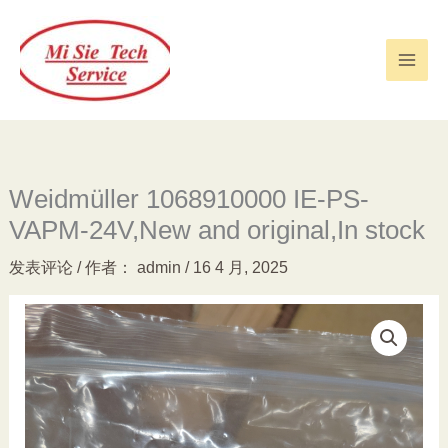
跳
至
内
容
Weidmüller 1068910000 IE-PS-
VAPM-24V,New and original,In stock
发表评论
/ 作者：
admin
/
16 4 月, 2025