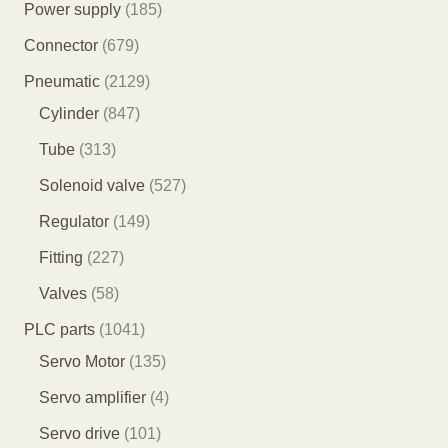
个
1
Power supply
185
产
8
6
Connector
679
品
5
7
2
Pneumatic
2129
个
9
8
1
Cylinder
847
产
个
4
2
3
Tube
313
品
产
7
9
1
5
Solenoid valve
527
品
个
个
3
2
1
Regulator
149
产
产
个
7
4
2
Fitting
227
品
品
产
个
9
2
5
Valves
58
品
产
个
7
8
1
PLC parts
1041
品
产
个
个
0
1
Servo Motor
135
品
产
产
4
3
4
Servo amplifier
4
品
品
1
5
个
1
Servo drive
101