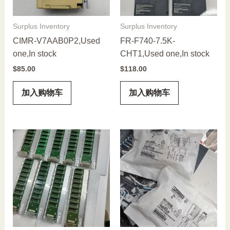
Surplus Inventory
Surplus Inventory
CIMR-V7AAB0P2,Used
FR-F740-7.5K-
one,In stock
CHT1,Used one,In stock
$
85.00
$
118.00
加入购物车
加入购物车