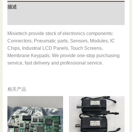
and
描述
original,In
stock
用户评价 (0)
数
量
Misietech provide stock of electronics components:
Connectors, Pneumatic parts, Sensors, Modules, IC
Chips, Industrial LCD Panels, Touch Screens,
Membrane Keypads. We provide one-stop purchasing
service, fast delivery and professional service.
相关产品