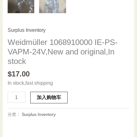
Surplus Inventory
Weidmüller 1068910000 IE-PS-
VAPM-24V,New and original,In
stock
$
17.00
In stock,fast shipping
Weidmüller
加入购物车
1068910000
IE-
分类：
Surplus Inventory
PS-
VAPM-
24V,New