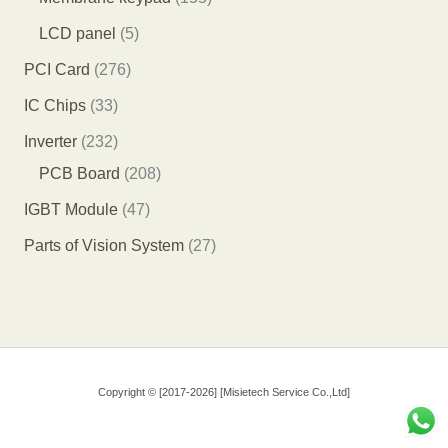
产
4
个
5
5
LCD panel
5
品
个
产
5
个
2
PCI Card
276
产
品
个
产
7
3
IC Chips
33
品
产
品
6
3
2
Inverter
232
品
个
个
3
2
PCB Board
208
产
产
2
0
4
IGBT Module
47
品
品
个
8
7
2
Parts of Vision System
27
产
个
个
7
品
产
产
个
品
品
产
品
Copyright © [2017-2026] [Misietech Service Co.,Ltd]