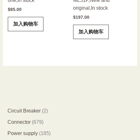
one,In stock
ML51P,New and
original,In stock
$
85.00
$
197.00
加入购物车
加入购物车
2
Circuit Breaker
2
个
6
Connector
679
产
7
1
Power supply
185