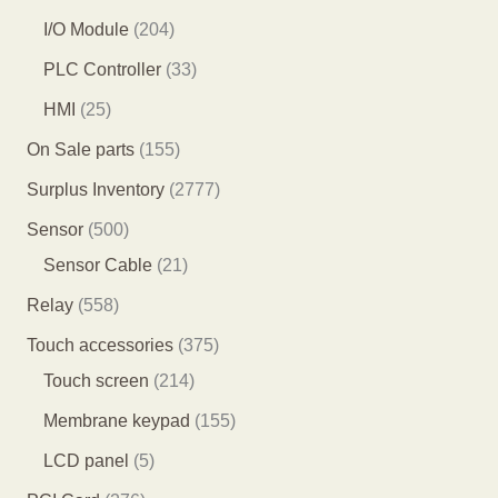
品
品
个
个
0
2
I/O Module
204
产
产
3
0
3
PLC Controller
33
品
品
个
4
3
2
HMI
25
产
个
个
5
1
On Sale parts
155
品
产
产
个
5
2
Surplus Inventory
2777
品
品
产
5
7
5
Sensor
500
品
个
7
0
2
Sensor Cable
21
产
7
0
1
5
Relay
558
品
个
个
个
5
3
Touch accessories
375
产
产
产
8
2
7
Touch screen
214
品
品
品
个
1
5
1
Membrane keypad
155
产
4
个
5
5
LCD panel
5
品
个
产
5
个