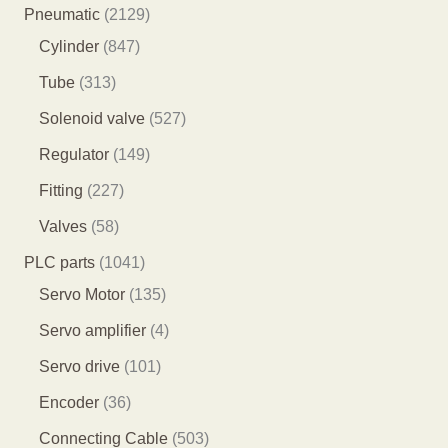
品
9
8
2
Pneumatic
2129
个
5
8
1
Cylinder
847
产
个
4
2
3
Tube
313
品
产
7
9
1
5
Solenoid valve
527
品
个
个
3
2
1
Regulator
149
产
产
个
7
4
2
Fitting
227
品
品
产
个
9
2
5
Valves
58
品
产
个
7
8
1
PLC parts
1041
品
产
个
个
0
1
Servo Motor
135
品
产
产
4
3
4
Servo amplifier
4
品
品
1
5
个
1
Servo drive
101
个
个
产
0
3
Encoder
36
产
产
品
1
6
5
Connecting Cable
503