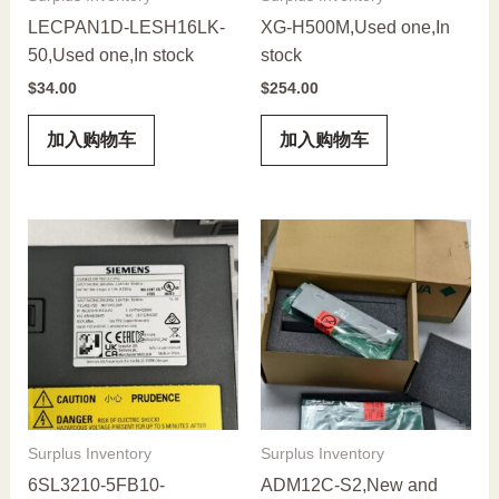
LECPAN1D-LESH16LK-
XG-H500M,Used one,In
50,Used one,In stock
stock
$
34.00
$
254.00
加入购物车
加入购物车
Surplus Inventory
Surplus Inventory
6SL3210-5FB10-
ADM12C-S2,New and