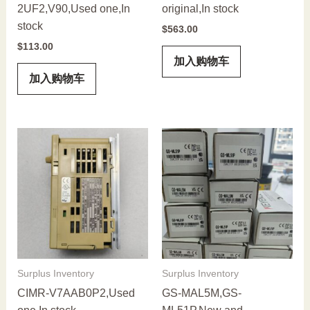
2UF2,V90,Used one,In
original,In stock
stock
$
563.00
$
113.00
加入购物车
加入购物车
Surplus Inventory
Surplus Inventory
CIMR-V7AAB0P2,Used
GS-MAL5M,GS-