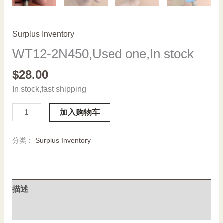
Surplus Inventory
WT12-2N450,Used one,In stock
$
28.00
In stock,fast shipping
WT12-
加入购物车
2N450,Used
one,In
分类：
Surplus Inventory
stock
数
量
描述
用户评价 (0)