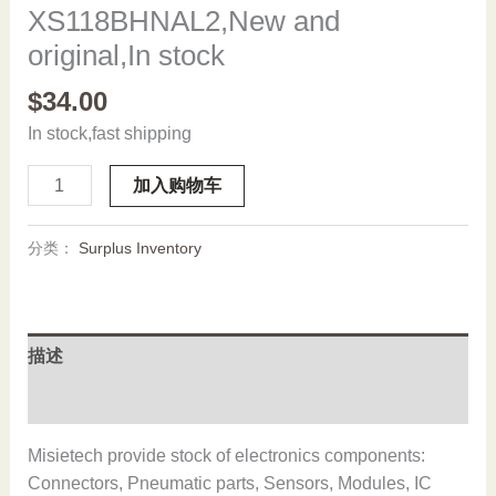
XS118BHNAL2,New and
original,In stock
$
34.00
In stock,fast shipping
XS118BHNAL2,New
加入购物车
and
original,In
分类：
Surplus Inventory
stock
数
量
描述
用户评价 (0)
Misietech provide stock of electronics components:
Connectors, Pneumatic parts, Sensors, Modules, IC