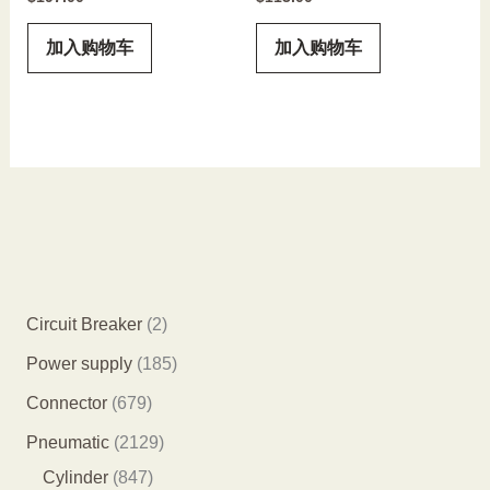
加入购物车
加入购物车
2
Circuit Breaker
2
个
1
Power supply
185
产
8
6
Connector
679
品
5
7
2
Pneumatic
2129
个
9
8
1
Cylinder
847