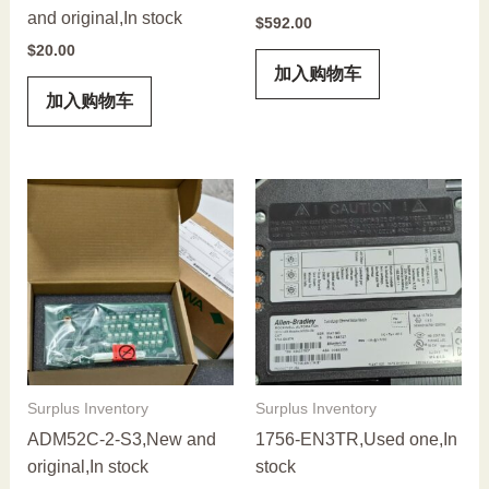
and original,In stock
$
592.00
$
20.00
加入购物车
加入购物车
Surplus Inventory
Surplus Inventory
ADM52C-2-S3,New and
1756-EN3TR,Used one,In
original,In stock
stock