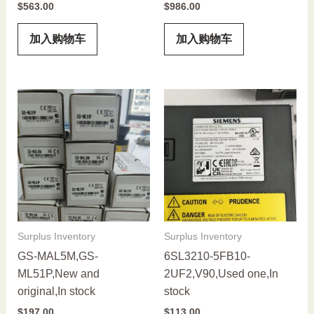
$
563.00
$
986.00
加入购物车
加入购物车
Surplus Inventory
Surplus Inventory
GS-MAL5M,GS-
6SL3210-5FB10-
ML51P,New and
2UF2,V90,Used one,In
original,In stock
stock
$
197.00
$
113.00