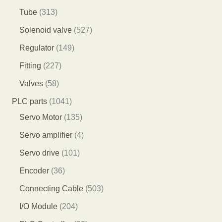
产
个
4
2
3
Tube
313
品
产
7
9
1
5
Solenoid valve
527
品
个
个
3
2
1
Regulator
149
产
产
个
7
4
2
Fitting
227
品
品
产
个
9
2
5
Valves
58
品
产
个
7
8
1
PLC parts
1041
品
产
个
个
0
1
Servo Motor
135
品
产
产
4
3
4
Servo amplifier
4
品
品
1
5
个
1
Servo drive
101
个
个
产
0
3
Encoder
36
产
产
品
1
6
5
Connecting Cable
503
品
品
个
个
0
2
I/O Module
204
产
产
3
0