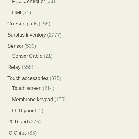
3
PLC Controller
33
品
品
个
4
3
2
HMI
25
产
个
个
5
1
On Sale parts
155
品
产
产
个
5
2
Surplus Inventory
2777
品
品
产
5
7
5
Sensor
500
品
个
7
0
2
Sensor Cable
21
产
7
0
1
5
Relay
558
品
个
个
个
5
3
Touch accessories
375
产
产
产
8
2
7
Touch screen
214
品
品
品
个
1
5
1
Membrane keypad
155
产
4
个
5
5
LCD panel
5
品
个
产
5
个
2
PCI Card
276
产
品
个
产
7
3
IC Chips
33
品
产