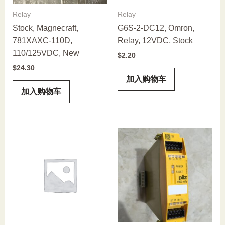
Relay
Relay
Stock, Magnecraft,
G6S-2-DC12, Omron,
781XAXC-110D,
Relay, 12VDC, Stock
110/125VDC, New
$
2.20
$
24.30
加入购物车
加入购物车