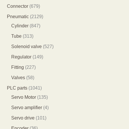
产
8
6
Connector
679
品
5
7
2
Pneumatic
2129
个
9
8
1
Cylinder
847
产
个
4
2
3
Tube
313
品
产
7
9
1
5
Solenoid valve
527
品
个
个
3
2
1
Regulator
149
产
产
个
7
4
2
Fitting
227
品
品
产
个
9
2
5
Valves
58
品
产
个
7
8
1
PLC parts
1041
品
产
个
个
0
1
Servo Motor
135
品
产
产
4
3
4
Servo amplifier
4
品
品
1
5
个
1
Servo drive
101
个
个
产
0
3
Encoder
36