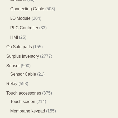
产
产
品
1
6
5
Connecting Cable
503
品
品
个
个
0
2
I/O Module
204
产
产
3
0
3
PLC Controller
33
品
品
个
4
3
2
HMI
25
产
个
个
5
1
On Sale parts
155
品
产
产
个
5
2
Surplus Inventory
2777
品
品
产
5
7
5
Sensor
500
品
个
7
0
2
Sensor Cable
21
产
7
0
1
5
Relay
558
品
个
个
个
5
3
Touch accessories
375
产
产
产
8
2
7
Touch screen
214
品
品
品
个
1
5
1
Membrane keypad
155
产