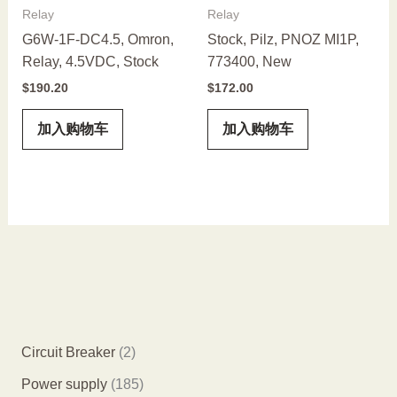
Relay
Relay
G6W-1F-DC4.5, Omron,
Stock, Pilz, PNOZ MI1P,
Relay, 4.5VDC, Stock
773400, New
$
190.20
$
172.00
加入购物车
加入购物车
2
Circuit Breaker
2
个
1
Power supply
185