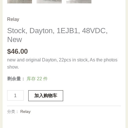
Relay
Stock, Dayton, 1EJB1, 48VDC,
New
$
46.00
new and original Dayton, 22pcs in stock, As the photos
show.
剩余量：
库存 22 件
Stock,
加入购物车
Dayton,
1EJB1,
分类：
Relay
48VDC,
New