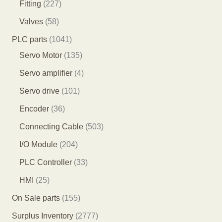
4
2
Fitting
227
品
品
产
个
9
2
5
Valves
58
品
产
个
7
8
1
PLC parts
1041
品
产
个
个
0
1
Servo Motor
135
品
产
产
4
3
4
Servo amplifier
4
品
品
1
5
个
1
Servo drive
101
个
个
产
0
3
Encoder
36
产
产
品
1
6
5
Connecting Cable
503
品
品
个
个
0
2
I/O Module
204
产
产
3
0
3
PLC Controller
33
品
品
个
4
3
2
HMI
25
产
个
个
5
1
On Sale parts
155
品
产
产
个
5
2
Surplus Inventory
2777