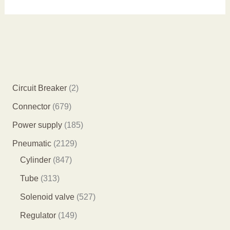
2
Circuit Breaker
2
个
6
Connector
679
产
7
1
Power supply
185
品
9
8
2
Pneumatic
2129
个
5
8
1
Cylinder
847
产
个
4
2
3
Tube
313
品
产
7
9
1
5
Solenoid valve
527
品
个
个
3
2
1
Regulator
149
产
产
个
7