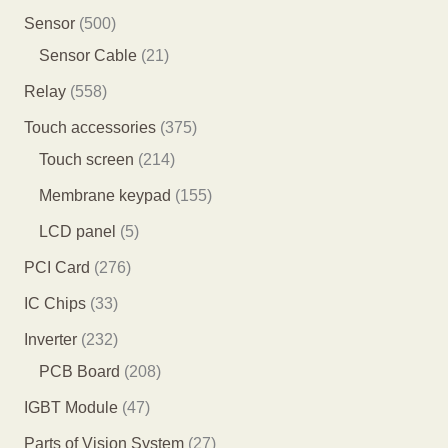
品
品
产
5
7
5
Sensor
500
品
个
7
0
2
Sensor Cable
21
产
7
0
1
5
Relay
558
品
个
个
个
5
3
Touch accessories
375
产
产
产
8
2
7
Touch screen
214
品
品
品
个
1
5
1
Membrane keypad
155
产
4
个
5
5
LCD panel
5
品
个
产
5
个
2
PCI Card
276
产
品
个
产
7
3
IC Chips
33
品
产
品
6
3
2
Inverter
232
品
个
个
3
2
PCB Board
208
产
产
2
0
4
IGBT Module
47
品
品
个
8
7
2
Parts of Vision System
27